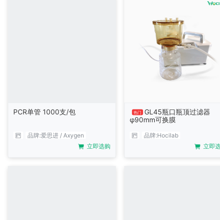
PCR单管 1000支/包
GL45瓶口瓶顶过滤器
热门
φ90mm可换膜
品牌:
爱思进 / Axygen
品牌:
Hocilab
立即选购
立即