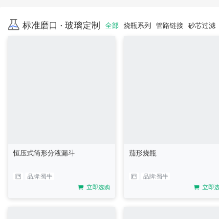
标准磨口 · 玻璃定制
全部
烧瓶系列
管路链接
砂芯过滤
恒压式筒形分液漏斗
茄形烧瓶
品牌:
蜀牛
品牌:
蜀牛
立即选购
立即