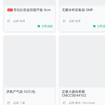
哥伦比亚血琼脂平板 9cm
无菌水样采集袋 GMP
热门
品牌:
海博
品牌:
海博
立即选购
立即
厌氧产气袋 10只/包
定量大肠埃希菌
CMCC(B)44102
品牌:
三菱
品牌:
微球 / Microball