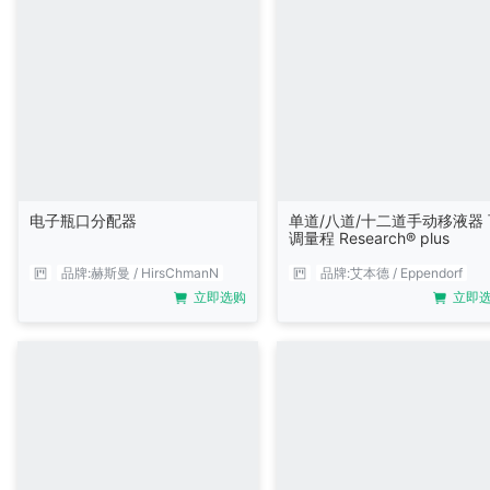
电子瓶口分配器
单道/八道/十二道手动移液器 
调量程 Research® plus
品牌:
赫斯曼 / HirsChmanN
品牌:
艾本德 / Eppendorf
立即选购
立即