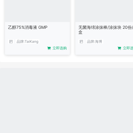
乙醇75%消毒液 GMP
无菌海绵涂抹棒/涂抹块 20份
盒
品牌:
TaiKang
品牌:
海博
立即选购
立即