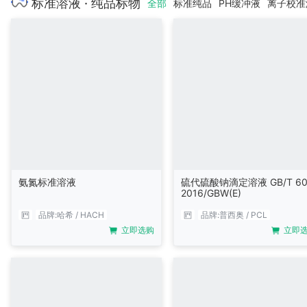
标准溶液 · 纯品标物
全部
标准纯品
PH缓冲液
离子校准
氨氮标准溶液
硫代硫酸钠滴定溶液 GB/T 60
2016/GBW(E)
品牌:
哈希 / HACH
品牌:
普西奥 / PCL
立即选购
立即