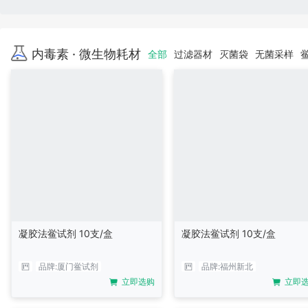
内毒素 · 微生物耗材
全部
过滤器材
灭菌袋
无菌采样
凝胶法鲎试剂 10支/盒
凝胶法鲎试剂 10支/盒
品牌:
厦门鲎试剂
品牌:
福州新北
立即选购
立即