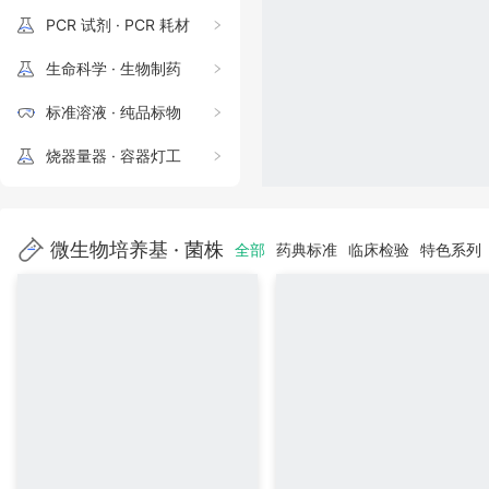
PCR 试剂 · PCR 耗材
生命科学 · 生物制药
标准溶液 · 纯品标物
烧器量器 · 容器灯工
标准磨口 · 玻璃定制
色谱配件 · 分析耗材
微生物培养基 · 菌株
全部
药典标准
临床检验
特色系列
塑料耗材 · 通用器械
检测仪器 · 实验设备
实验家具 · 废液收集
安全防护 · 洁净保护
环境采样 · 水质试剂