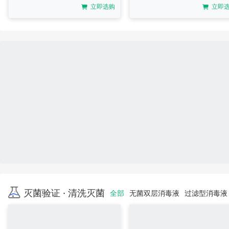
立即选购
立即
灭菌验证 · 清洗灭菌
全部
无菌双层消毒液
过滤型消毒液