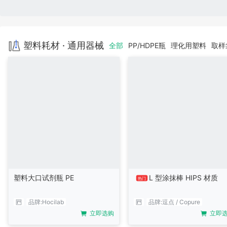
塑料耗材 · 通用器械
全部
PP/HDPE瓶
理化用塑料
取样
塑料大口试剂瓶 PE
L 型涂抹棒 HIPS 材质
热门
品牌:
Hocilab
品牌:
逗点 / Copure
立即选购
立即