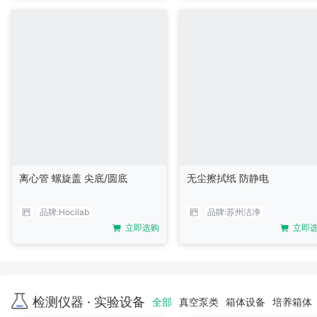
离心管 螺旋盖 尖底/圆底
无尘擦拭纸 防静电
品牌:
Hocilab
品牌:
苏州洁净
立即选购
立即
检测仪器 · 实验设备
全部
真空泵类
箱体设备
培养箱体