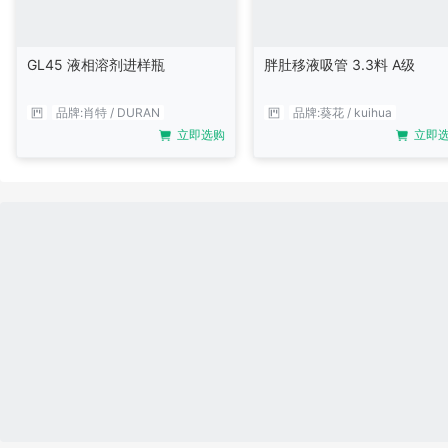
GL45 液相溶剂进样瓶
胖肚移液吸管 3.3料 A级
品牌:
肖特 / DURAN
品牌:
葵花 / kuihua
立即选购
立即