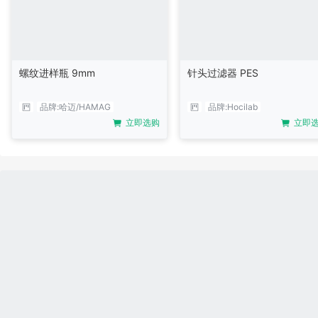
螺纹进样瓶 9mm
针头过滤器 PES
品牌:
哈迈/HAMAG
品牌:
Hocilab
立即选购
立即