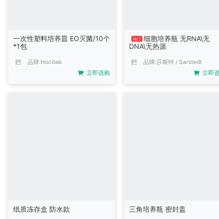
一次性塑料培养皿 EO灭菌/10个
细胞培养瓶 无RNA\无
热门
*1包
DNA\无热源
品牌:
Hocilab
品牌:
莎斯特 / Sarstedt
立即选购
立即
纸质冻存盒 防水款
三角培养瓶 密封盖