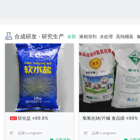
合成研发 · 研究生产
全部
液相溶剂
水处理
高纯桶装
软化盐 ≥99.8%
氢氧化钠/片碱 食品级 ≥99%
热门
品牌:
Longreen
品牌:
Longreen
立即选购
立即