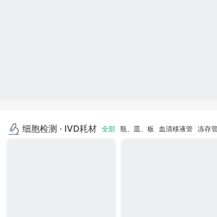
细胞检测 · IVD耗材
全部
瓶、皿、板
血清移液管
冻存