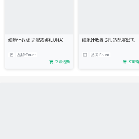
细胞计数板 适配露娜(LUNA)
细胞计数板 2孔 适配赛默飞
品牌:
Fount
品牌:
Fount
立即选购
立即