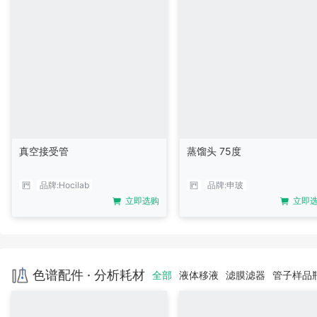
真空接受管
蒸馏头 75度
品牌:
Hocilab
品牌:
申玻
立即选购
立即
色谱配件 · 分析耗材
全部
液体移液
滤膜滤器
管子样品