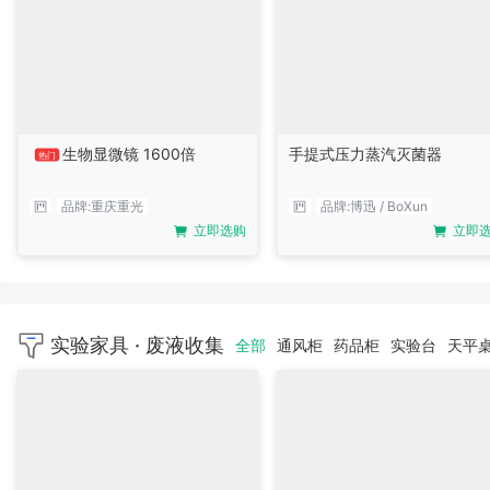
生物显微镜 1600倍
手提式压力蒸汽灭菌器
热门
品牌:
重庆重光
品牌:
博迅 / BoXun
立即选购
立即
实验家具 · 废液收集
全部
通风柜
药品柜
实验台
天平