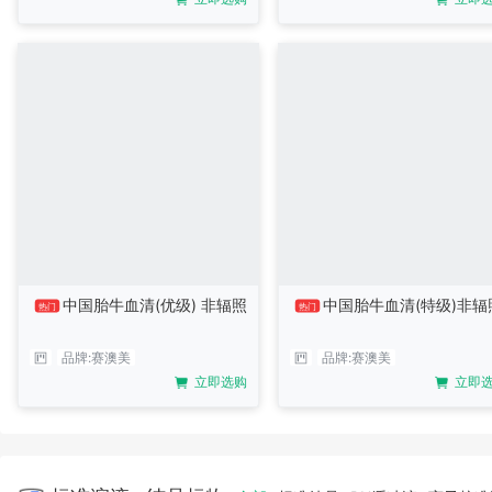
中国胎牛血清(优级) 非辐照
中国胎牛血清(特级)非辐
热门
热门
品牌:
赛澳美
品牌:
赛澳美
立即选购
立即