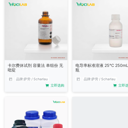
卡尔费休试剂 容量法 单组份 无
电导率标准溶液 25℃ 250mL
吡啶
瓶
品牌:
萨劳 / Scharlau
品牌:
萨劳 / Scharlau
立即选购
立即