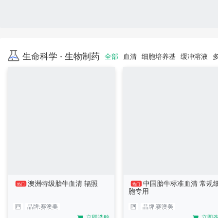
生命科学 · 生物制药
全部
血清
细胞培养基
缓冲溶液
澳洲特级胎牛血清 辐照
中国胎牛标准血清 常规
热门
热门
胞专用
品牌:
赛澳美
品牌:
赛澳美
立即选购
立即