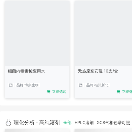
细菌内毒素检查用水
无热原空安瓿 10支/盒
品牌:
博康生物
品牌:
福州新北
立即选购
立即
理化分析 · 高纯溶剂
全部
HPLC溶剂
GCS气相色谱对照