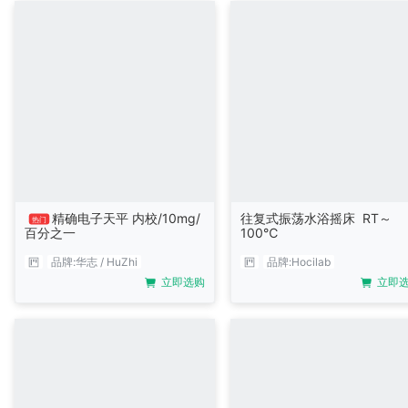
精确电子天平 内校/10mg/
往复式振荡水浴摇床 RT～
热门
百分之一
100℃
品牌:
华志 / HuZhi
品牌:
Hocilab
立即选购
立即