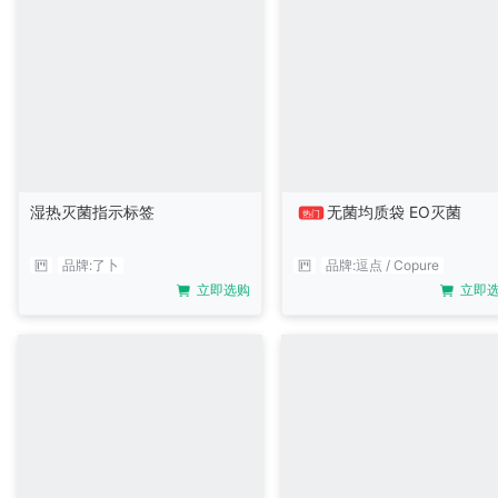
湿热灭菌指示标签
无菌均质袋 EO灭菌
热门
品牌:
了卜
品牌:
逗点 / Copure
立即选购
立即